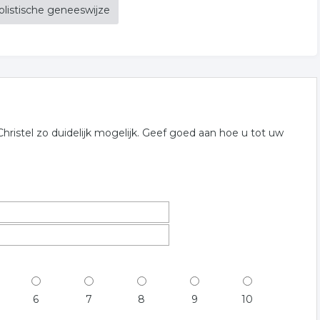
olistische geneeswijze
istel zo duidelijk mogelijk. Geef goed aan hoe u tot uw
6
7
8
9
10