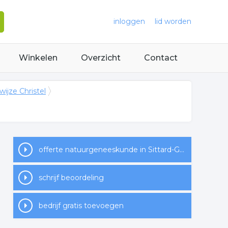
inloggen
lid worden
Winkelen
Overzicht
Contact
ijze Christel
offerte natuurgeneeskunde in Sittard-Geleen
schrijf beoordeling
bedrijf gratis toevoegen