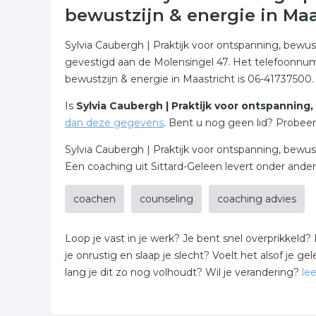
bewustzijn & energie in Maa
Sylvia Caubergh | Praktijk voor ontspanning, bewus
gevestigd aan de Molensingel 47. Het telefoonnum
bewustzijn & energie in Maastricht is 06-41737500.
Is
Sylvia Caubergh | Praktijk voor ontspanning,
dan deze gegevens
. Bent u nog geen lid? Probeer 
Sylvia Caubergh | Praktijk voor ontspanning, bewust
Een coaching uit Sittard-Geleen levert onder ander
coachen
counseling
coaching advies
Loop je vast in je werk? Je bent snel overprikkeld? 
je onrustig en slaap je slecht? Voelt het alsof je g
lang je dit zo nog volhoudt? Wil je verandering?
le
Leer voelen door te doen!