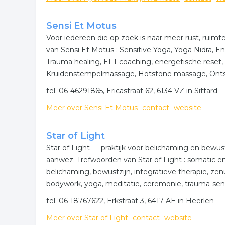
Sensi Et Motus
Voor iedereen die op zoek is naar meer rust, ruimt
van Sensi Et Motus : Sensitive Yoga, Yoga Nidra, E
Trauma healing, EFT coaching, energetische rese
Kruidenstempelmassage, Hotstone massage, Onts
tel. 06-46291865, Ericastraat 62, 6134 VZ in Sittard
Meer over Sensi Et Motus
contact
website
Star of Light
Star of Light — praktijk voor belichaming en bewus
aanwez. Trefwoorden van Star of Light : somatic 
belichaming, bewustzijn, integratieve therapie, zen
bodywork, yoga, meditatie, ceremonie, trauma-sensiti
tel. 06-18767622, Erkstraat 3, 6417 AE in Heerlen
Meer over Star of Light
contact
website