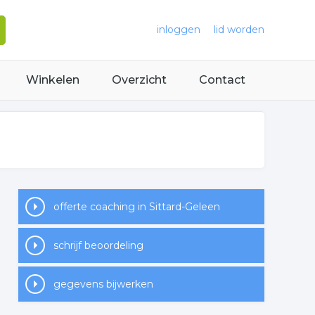
inloggen
lid worden
Winkelen
Overzicht
Contact
offerte coaching in Sittard-Geleen
schrijf beoordeling
gegevens bijwerken