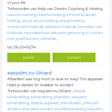
of your life.
Trefwoorden van Kelly van Deelen Coaching & Healing :
trauma coaching
,
trauma healing
,
emotional abuse
healing
,
sexual abuse healing
,
sexual healing
,
emotioneel misbruik
,
seksueel misbruik
,
herstellen van
misbruik
,
traumabewust
,
seksuele genezing
,
in contact
met jezelf komen
,
zelfliefde
,
.
tel. 06-20416274
profiel
contact
easyslim.nu Sittard
Afslanken was nog nooit zo leuk en easy! Ons apparaat
helpt je slanker én strakker te worden!
Trefwoorden van easyslim.nu Sittard :
afslank
behandeling
,
behandeling afslanken
,
easyslim
behandeling
,
afslank apparaat
,
snel afvallen
,
effectief
afvallen
,
snel slank worden
,
proefbehandeling easyslim
,
.