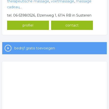
therapeutische massage
,
voetmassage
,
massage
cadeau
,
.
tel. 06-53980526, Elzenweg 1, 6114 RB in Susteren
profiel
contact
bedrijf gratis toevoegen