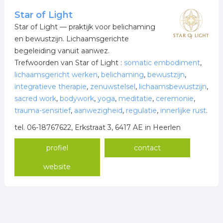
Star of Light
Star of Light — praktijk voor belichaming
en bewustzijn. Lichaamsgerichte
begeleiding vanuit aanwez.
Trefwoorden van Star of Light :
somatic embodiment
,
lichaamsgericht werken
,
belichaming
,
bewustzijn
,
integratieve therapie
,
zenuwstelsel
,
lichaamsbewustzijn
,
sacred work
,
bodywork
,
yoga
,
meditatie
,
ceremonie
,
trauma-sensitief
,
aanwezigheid
,
regulatie
,
innerlijke rust
.
tel. 06-18767622, Erkstraat 3, 6417 AE in Heerlen
profiel
contact
website