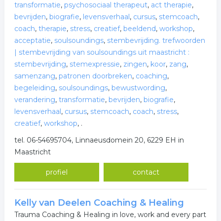
transformatie
,
psychosociaal therapeut
,
act therapie
,
bevrijden
,
biografie
,
levensverhaal
,
cursus
,
stemcoach
,
coach
,
therapie
,
stress
,
creatief
,
beeldend
,
workshop
,
acceptatie
,
soulsoundings
,
stembevrijding. trefwoorden
| stembevrijding van soulsoundings uit maastricht :
stembevrijding
,
stemexpressie
,
zingen
,
koor
,
zang
,
samenzang
,
patronen doorbreken
,
coaching
,
begeleiding
,
soulsoundings
,
bewustwording
,
verandering
,
transformatie
,
bevrijden
,
biografie
,
levensverhaal
,
cursus
,
stemcoach
,
coach
,
stress
,
creatief
,
workshop
,
.
tel. 06-54695704, Linnaeusdomein 20, 6229 EH in
Maastricht
profiel
contact
Kelly van Deelen Coaching & Healing
Trauma Coaching & Healing in love, work and every part