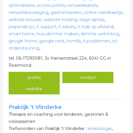
optimalisatie
,
access points
,
netwerkkabels
,
netwerkbeveiliging
,
gastnetwerken
,
online visitekaartje
,
website bouwer
,
website hosting
,
trage laptop
,
piepende pc
,
it support
,
it advies
,
it hulp op afstand
,
smart home
,
huis slimmer maken
,
slimme verlichting
,
google home
,
google nest
,
hombli
,
it-problemen
,
ict-
ondersteuning
,
.
tel. 06-17293081, Jo Hansenstraat 224, 6041 GG in
Roermond
profiel
contact
website
Praktijk 't Vlinderke
Therapie en coaching voor kinderen, gezinnen &
volwassenen
Trefwoorden van Praktijk 't Vlinderke :
kinesiologie
,