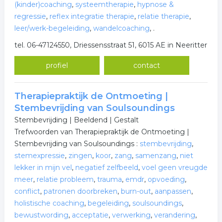
(kinder)coaching
,
systeemtherapie
,
hypnose &
regressie
,
reflex integratie therapie
,
relatie therapie
,
leer/werk-begeleiding
,
wandelcoaching
,
.
tel. 06-47124550, Driessensstraat 51, 6015 AE in Neeritter
profiel
contact
Therapiepraktijk de Ontmoeting |
Stembevrijding van Soulsoundings
Stembevrijding | Beeldend | Gestalt
Trefwoorden van Therapiepraktijk de Ontmoeting |
Stembevrijding van Soulsoundings :
stembevrijding
,
stemexpressie
,
zingen
,
koor
,
zang
,
samenzang
,
niet
lekker in mijn vel
,
negatief zelfbeeld
,
voel geen vreugde
meer
,
relatie probleem
,
trauma
,
emdr
,
opvoeding
,
conflict
,
patronen doorbreken
,
burn-out
,
aanpassen
,
holistische coaching
,
begeleiding
,
soulsoundings
,
bewustwording
,
acceptatie
,
verwerking
,
verandering
,