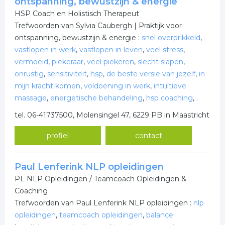
ontspanning, bewustzijn & energie
HSP Coach en Holistisch Therapeut
Trefwoorden van Sylvia Caubergh | Praktijk voor
ontspanning, bewustzijn & energie :
snel overprikkeld
,
vastlopen in werk
,
vastlopen in leven
,
veel stress
,
vermoeid
,
piekeraar
,
veel piekeren
,
slecht slapen
,
onrustig
,
sensitiviteit
,
hsp
,
de beste versie van jezelf
,
in
mijn kracht komen
,
voldoening in werk
,
intuïtieve
massage
,
energetische behandeling
,
hsp coaching
,
.
tel. 06-41737500, Molensingel 47, 6229 PB in Maastricht
profiel
contact
Paul Lenferink NLP opleidingen
PL NLP Opleidingen / Teamcoach Opleidingen &
Coaching
Trefwoorden van Paul Lenferink NLP opleidingen :
nlp
opleidingen
,
teamcoach opleidingen
,
balance