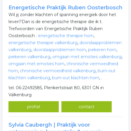
Energetische Praktijk Ruben Oosterbosch
Wil jij zonder klachten of spanning energiek door het
leven?Dan is de energetische therapie die ik t.
Trefwoorden van Energetische Praktijk Ruben
Oosterbosch :
energetische therapie horn
,
energetische therapie valkenburg
,
doorslaapproblemen
valkenburg
,
doorslaapproblemen horn
,
piekeren horn
,
piekeren valkenburg
,
omgaan met emoties valkenburg
,
omgaan met emoties horn
,
chronische vermoeidheid
horn
,
chronische vermoeidheid valkenburg
,
burn-out
klachten valkenburg
,
burn-out klachten horn
,
.
tel. 06-22492585, Plenkertstraat 80, 6301 GN in
Valkenburg
profiel
contact
Sylvia Caubergh | Praktijk voor