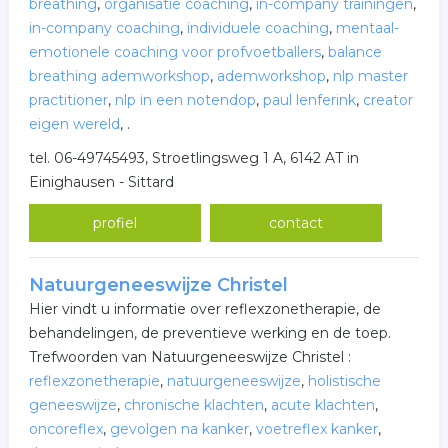
breathing
,
organisatie coaching
,
in-company trainingen
,
in-company coaching
,
individuele coaching
,
mentaal-
emotionele coaching voor profvoetballers
,
balance
breathing ademworkshop
,
ademworkshop
,
nlp master
practitioner
,
nlp in een notendop
,
paul lenferink
,
creator
eigen wereld
,
.
tel. 06-49745493, Stroetlingsweg 1 A, 6142 AT in
Einighausen - Sittard
profiel
contact
Natuurgeneeswijze Christel
Hier vindt u informatie over reflexzonetherapie, de
behandelingen, de preventieve werking en de toep.
Trefwoorden van Natuurgeneeswijze Christel :
reflexzonetherapie
,
natuurgeneeswijze
,
holistische
geneeswijze
,
chronische klachten
,
acute klachten
,
oncoreflex
,
gevolgen na kanker
,
voetreflex kanker
,